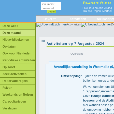
Praatcafé Vrijdag
Elke 1ste en 3de vrijdag
Blauwe Regen, Mortsel
Login
Oever !?
Activiteiten
Nieuwsbrie
Activiteiten
D
Deze week
Deze maand
Nieuw bijgekomen
Activiteiten op 7 Augustus 2024
Op datum
Ook voor Niet-leden
Overzicht
Periodieke activiteiten
Avondlijke wandeling in Westmalle (6
Op soort
Zoek activiteiten
Omschrijving
:
Tijdens de zomer will
buiten komen op ande
Reservatieregels
We verzamelen om 18u
Fuiven
“Trappisten”, Antwerp
Weekends en Reizen
Onze
rustige wandeli
bossen rond de Abdij
Carpooltarieven
hier wandelt beseft p
Verslagen
de omgeving hebben v