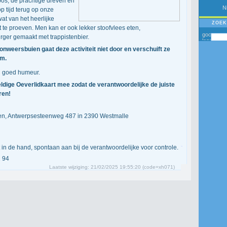
os, de prachtige dreven en
N
p tijd terug op onze
at van het heerlijke
ZOEK
at te proeven. Men kan er ook lekker stoofvlees eten,
rger gemaakt met trappistenbier.
 onweersbuien gaat deze activiteit niet door en verschuift ze
um.
en goed humeur.
ldige Oeverlidkaart mee zodat de verantwoordelijke de juiste
ren!
ten, Antwerpsesteenweg 487 in 2390 Westmalle
rt in de hand, spontaan aan bij de verantwoordelijke voor controle.
 94
Laatste wijziging: 21/02/2025 19:55:20 (code=xh071)