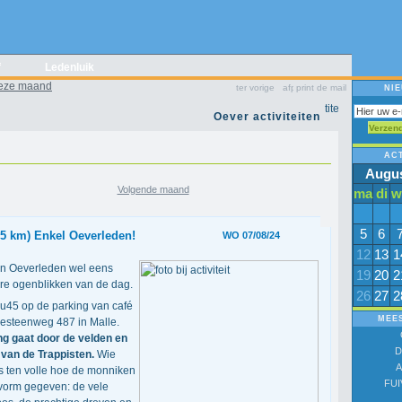
f
Ledenluik
eze maand
vorige
print
mail
NI
Oever activiteiten
Verzen
ACT
Augus
Volgende maand
ma
di
w
5
6
,5 km) Enkel Oeverleden!
WO 07/08/24
12
13
1
en Oeverleden wel eens
19
20
2
re ogenblikken van de dag.
26
27
2
45 op de parking van café
MEE
sesteenweg 487 in Malle.
ng gaat door de velden en
D
 van de Trappisten.
Wie
A
as ten volle hoe de monniken
FUI
orm gegeven: de vele