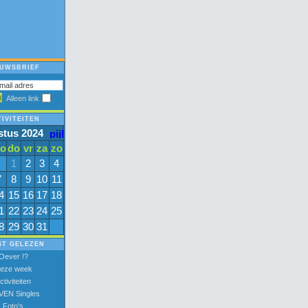
EUWSBRIEF
d
Alleen link
IVITEITEN
tus 2024
o
do
vr
za
zo
1
2
3
4
7
8
9
10
11
4
15
16
17
18
1
22
23
24
25
8
29
30
31
ST GELEZEN
Oever !?
eze week
ctiviteiten
VEN Singles
Foto's