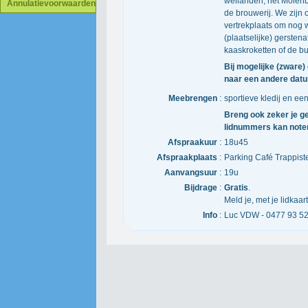
weilanden, het Molenb
Annulatievoorwaarden
de brouwerij. We zijn o
vertrekplaats om nog w
(plaatselijke) gersten
kaaskroketten of de bu
Bij mogelijke (zware)
naar een andere dat
Meebrengen
:
sportieve kledij en e
Breng ook zeker je ge
lidnummers kan note
Afspraakuur
:
18u45
Afspraakplaats
:
Parking Café Trappis
Aanvangsuur
:
19u
Bijdrage
:
Gratis
.
Meld je, met je lidkaa
Info
:
Luc VDW - 0477 93 52